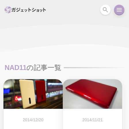
すべて
スマホ
PC関連
カメラ
ウェアラ
セール情報
スマートホーム
アクションカメラ
カメラ
NAD11
の記事一覧
回線
iPhone
iPad
Mac
Android
コラム
ガイド
ニュース
オーディオ
周辺機器
2014/12/20
2014/11/21