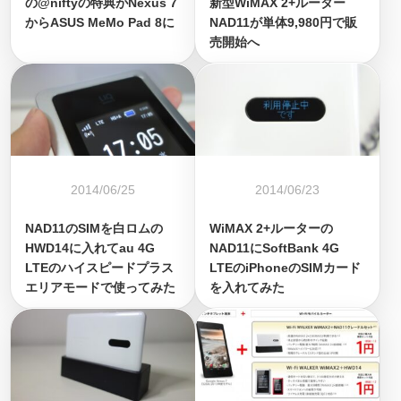
の@niftyの特典がNexus 7
新型WiMAX 2+ルーター
からASUS MeMo Pad 8に
NAD11が単体9,980円で販
売開始へ
2014/06/25
2014/06/23
NAD11のSIMを白ロムの
WiMAX 2+ルーターの
HWD14に入れてau 4G
NAD11にSoftBank 4G
LTEのハイスピードプラス
LTEのiPhoneのSIMカード
エリアモードで使ってみた
を入れてみた