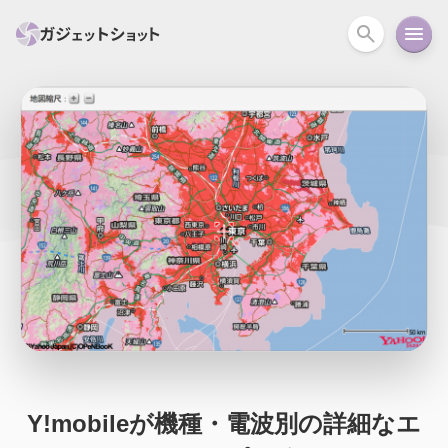
すべて
スマホ
PC関連
カメラ
ウェアラ
セール情報
スマートホーム
アクションカメラ
カメラ
回線
iPhone
iPad
Mac
Android
コラム
ガイド
ニュース
オーディオ
周辺機器
Y!mobileが機種・電波別の詳細なエ