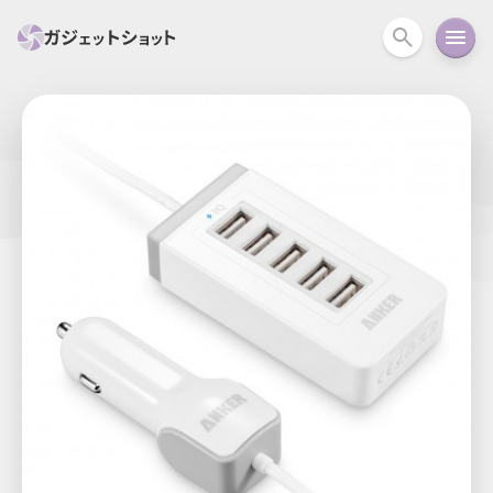
すべて
スマホ
PC関連
カメラ
ウェアラ
セール情報
スマートホーム
アクションカメラ
カメラ
回線
iPhone
iPad
Mac
Android
コラム
ガイド
ニュース
オーディオ
周辺機器