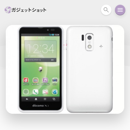
すべて
スマホ
PC関連
カメラ
ウェアラ
セール情報
スマートホーム
アクションカメラ
カメラ
回線
iPhone
iPad
Mac
Android
コラム
ガイド
ニュース
オーディオ
周辺機器