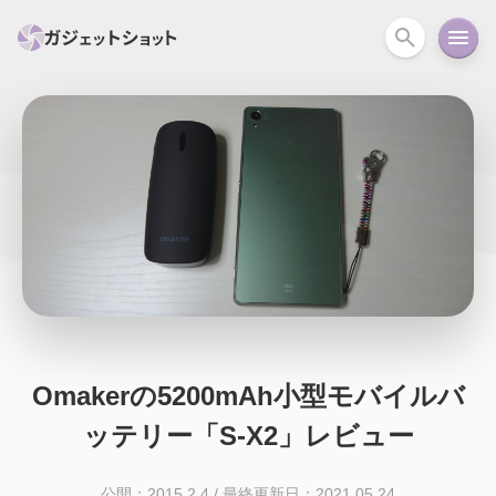
すべて
スマホ
PC関連
カメラ
ウェアラ
セール情報
スマートホーム
アクションカメラ
カメラ
回線
iPhone
iPad
Mac
Android
コラム
ガイド
ニュース
オーディオ
周辺機器
Omakerの5200mAh小型モバイルバ
ッテリー「S-X2」レビュー
公開：2015.2.4
/
最終更新日：2021.05.24