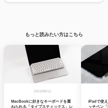
もっと読みたい方はこちら
2023/08/12
MacBookに好きなキーボードを重
iPadで
ねられる「タイプスティックス」レ
ッチペン「M