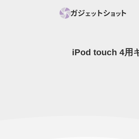
iPod touch
すべて
スマホ
PC関
セール情報
スマートホーム
アク
ニュース
オーディオ
周辺機器
ガジェットショット
ニュー