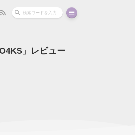
PTO4KS」レビュー
ーディオ
充電関連
その他
oid
コラム
ガイド