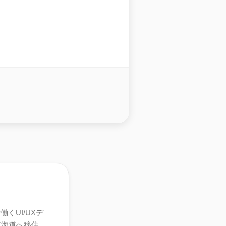
くUI/UXデ
北海道へ移住