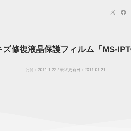
 4用キズ修復液晶保護フィルム「MS-I
連
カメラ
ウェアラブル
スマートホーム
車・バイク
オ
ションカメラ
カメラ
回線
iPhone
iPad
Mac
Andr
公開：2011.1.22
/
最終更新日：2011.01.21
ス