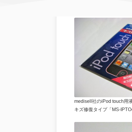
medisell社のiPod to
キズ修復タイプ「MS-IPT