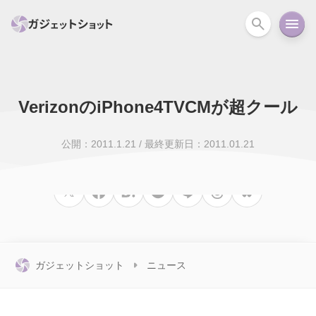
VerizonのiPhone4TVCMが超クール
すべて
スマホ
PC関連
カメラ
ウェアラ
公開：2011.1.21
/
最終更新日：2011.01.21
セール情報
スマートホーム
アクションカメラ
カメラ
回線
iPhone
iPad
Mac
Android
コラム
ガイド
ニュース
オーディオ
周辺機器
ガジェットショット
ニュース