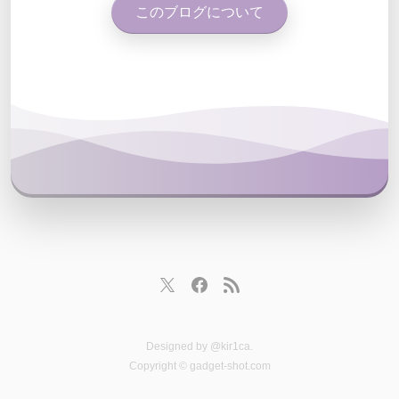
このブログについて
Designed by
@kir1ca
.
Copyright © gadget-shot.com