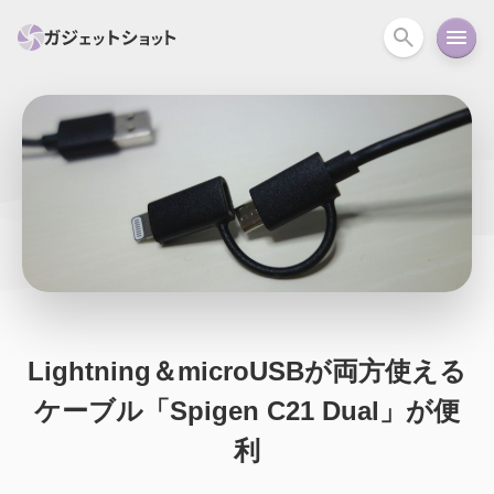
すべて
スマホ
PC関連
カメラ
ウェアラ
セール情報
スマートホーム
アクションカメラ
カメラ
回線
iPhone
iPad
Mac
Android
コラム
ガイド
ニュース
オーディオ
周辺機器
Lightning＆microUSBが両方使える
ケーブル「Spigen C21 Dual」が便
利