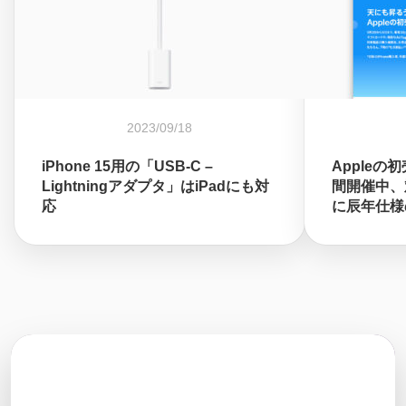
2023/09/18
iPhone 15用の「USB-C –
Appleの
Lightningアダプタ」はiPadにも対
間開催中、対
応
に辰年仕様の