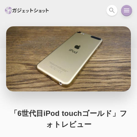
すべて
スマホ
PC関連
カメラ
ウェアラ
セール情報
スマートホーム
アクションカメラ
カメラ
回線
iPhone
iPad
Mac
Android
コラム
ガイド
ニュース
オーディオ
周辺機器
「6世代目iPod touchゴールド」フ
ォトレビュー