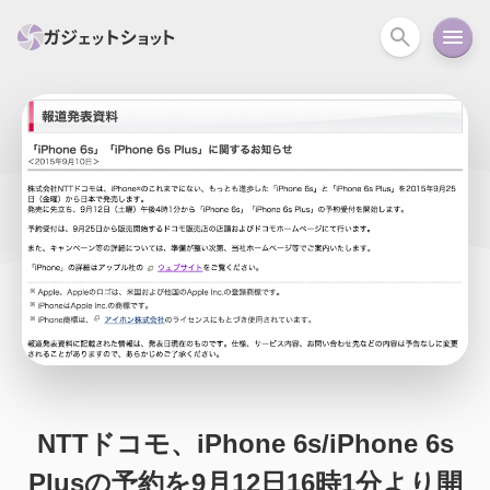
すべて
スマホ
PC関連
カメラ
ウェアラ
セール情報
スマートホーム
アクションカメラ
カメラ
回線
iPhone
iPad
Mac
Android
コラム
ガイド
ニュース
オーディオ
周辺機器
NTTドコモ、iPhone 6s/iPhone 6s
Plusの予約を9月12日16時1分より開