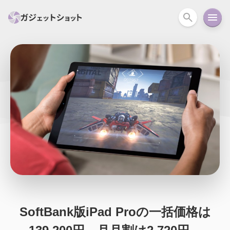
すべて
スマホ
PC関連
カメラ
ウェアラ
セール情報
スマートホーム
アクションカメラ
カメラ
回線
iPhone
iPad
Mac
Android
コラム
ガイド
ニュース
オーディオ
周辺機器
SoftBank版iPad Proの一括価格は