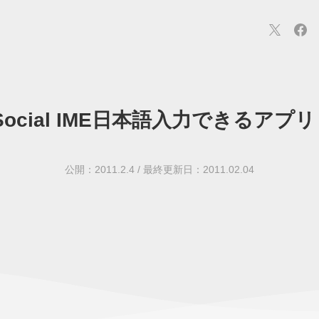
7でSocial IME日本語入力できるアプリ
連
カメラ
ウェアラブル
スマートホーム
車・バイク
オ
ションカメラ
カメラ
回線
iPhone
iPad
Mac
Andr
公開：2011.2.4
/
最終更新日：2011.02.04
ス