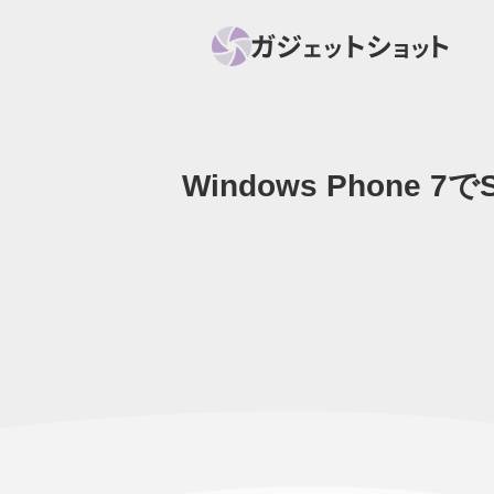
Windows Phone 
すべて
スマホ
PC関
セール情報
スマートホーム
アク
ニュース
オーディオ
周辺機器
ガジェットショット
ニュー