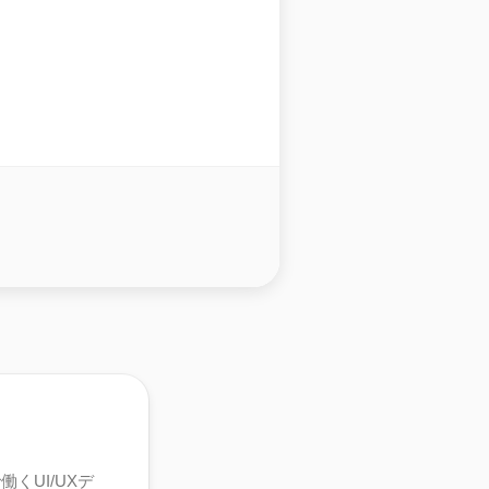
くUI/UXデ