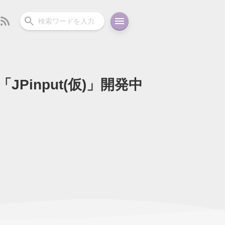
「JPinput(仮)」開発中
ーディオ
充電関連
その他
oid
コラム
ガイド