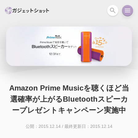
すべて
スマホ
PC関連
カメラ
ウェアラ
セール情報
スマートホーム
アクションカメラ
カメラ
回線
iPhone
iPad
Mac
Android
コラム
Amazon Prime Musicを聴くほど当
ガイド
ニュース
オーディオ
周辺機器
選確率が上がるBluetoothスピーカ
ープレゼントキャンペーン実施中
公開：2015.12.14
/
最終更新日：2015.12.14