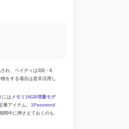
還元され、ペイディは3回・6
い物をする場合は是非活用し
リには
メモリ16GB増量モデ
定番アイテム、
1Password
期間中に押さえておくのも