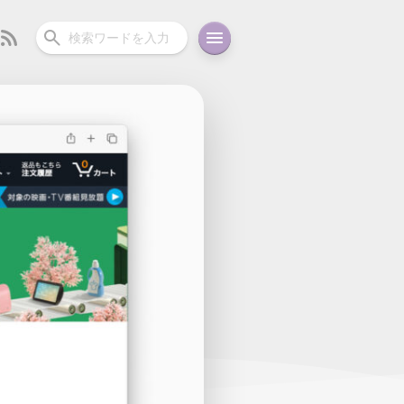
ーディオ
充電関連
その他
oid
コラム
ガイド