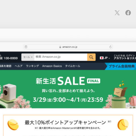
連
カメラ
ウェアラブル
スマートホーム
車・バイク
オ
ションカメラ
カメラ
回線
iPhone
iPad
Mac
Andr