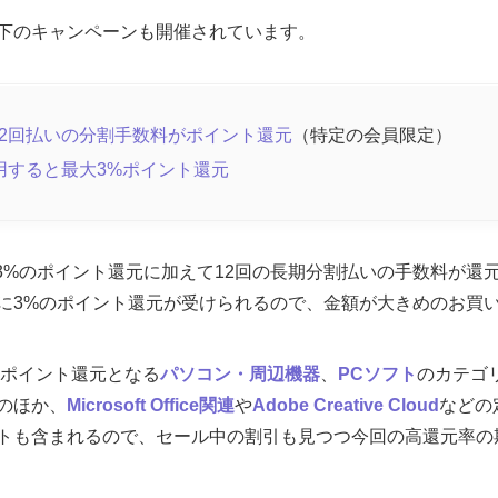
下のキャンペーンも開催されています。
ardの12回払いの分割手数料がポイント還元
（特定の会員限定）
用すると最大3%ポイント還元
ardは最大3%のポイント還元に加えて12回の長期分割払いの手数料が
に3%のポイント還元が受けられるので、金額が大きめのお買
のポイント還元となる
パソコン・周辺機器
、
PCソフト
のカテゴ
のほか、
Microsoft Office関連
や
Adobe Creative Cloud
などの
トも含まれるので、セール中の割引も見つつ今回の高還元率の