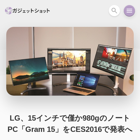
すべて
スマホ
PC関連
カメラ
ウェアラ
セール情報
スマートホーム
アクションカメラ
カメラ
回線
iPhone
iPad
Mac
Android
コラム
ガイド
ニュース
オーディオ
周辺機器
LG、15インチで僅か980gのノート
PC「Gram 15」をCES2016で発表へ