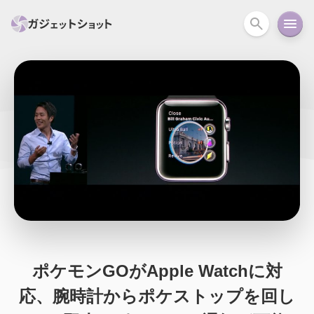
すべて
スマホ
PC関連
カメラ
ウェアラ
セール情報
スマートホーム
アクションカメラ
カメラ
回線
iPhone
iPad
Mac
Android
コラム
ガイド
ニュース
オーディオ
周辺機器
ポケモンGOがApple Watchに対
応、腕時計からポケストップを回し