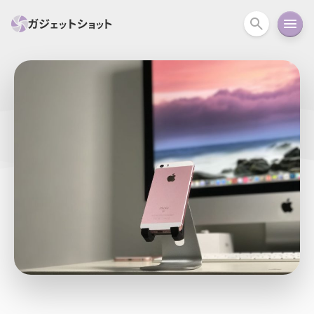
すべて
スマホ
PC関連
カメラ
ウェアラ
セール情報
スマートホーム
アクションカメラ
カメラ
回線
iPhone
iPad
Mac
Android
コラム
ガイド
ニュース
オーディオ
周辺機器