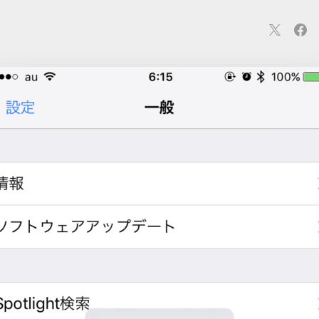
連
カメラ
ウェアラブル
スマートホーム
車・バイク
オ
ションカメラ
カメラ
回線
iPhone
iPad
Mac
Andr