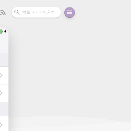
ーディオ
充電関連
その他
oid
コラム
ガイド