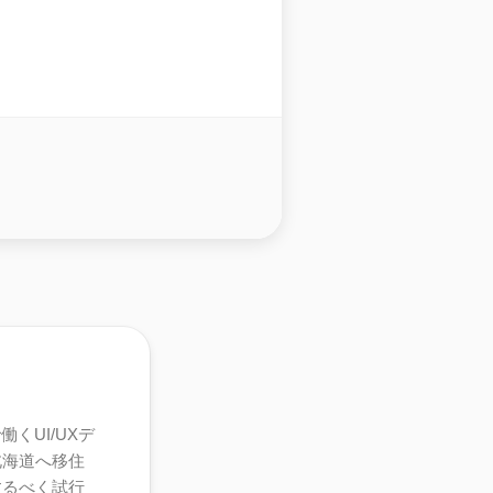
くUI/UXデ
北海道へ移住
するべく試行