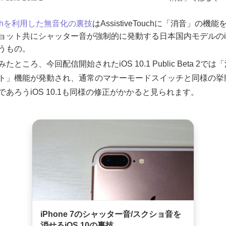
eTouchを利用した無音化の裏技
はAssistiveTouchに「消音」
ョット共にシャッター音が強制的に発動する日本国内モデルのiP
うもの。
たところ、今回配信開始されたiOS 10.1 Public Beta 2では「消音
ト」機能が発動され、通常のマナーモードスイッチと同様の挙
あろうiOS 10.1も同様の修正がかかると見られます。
iPhone 7のシャッター音/スクショ音を
消せるiOS 10の裏技