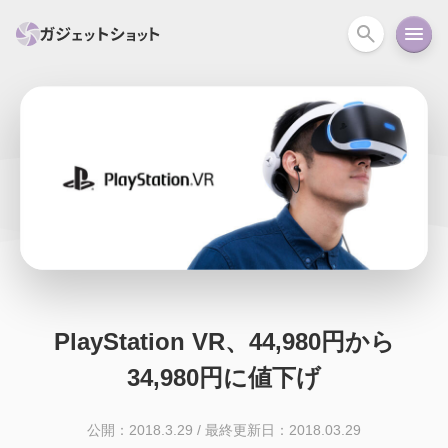
すべて
スマホ
PC関連
カメラ
ウェアラ
セール情報
スマートホーム
アクションカメラ
カメラ
回線
iPhone
iPad
Mac
Android
コラム
ガイド
ニュース
オーディオ
周辺機器
PlayStation VR、44,980円から
34,980円に値下げ
公開：2018.3.29
/
最終更新日：2018.03.29