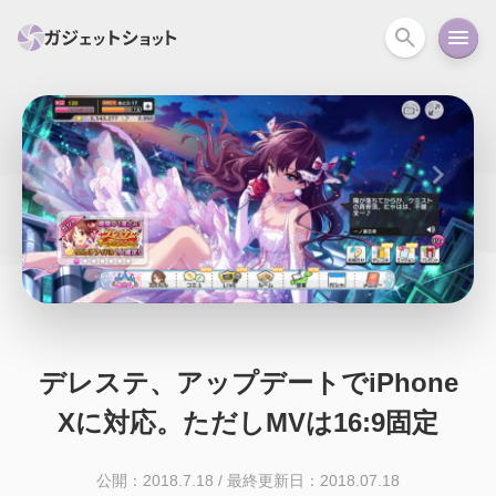
すべて
スマホ
PC関連
カメラ
ウェアラ
セール情報
スマートホーム
アクションカメラ
カメラ
回線
iPhone
iPad
Mac
Android
コラム
ガイド
ニュース
オーディオ
周辺機器
デレステ、アップデートでiPhone
Xに対応。ただしMVは16:9固定
公開：2018.7.18
/
最終更新日：2018.07.18