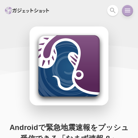
すべて
スマホ
PC関連
カメラ
ウェアラ
セール情報
スマートホーム
アクションカメラ
カメラ
回線
iPhone
iPad
Mac
Android
コラム
ガイド
ニュース
オーディオ
周辺機器
Androidで緊急地震速報をプッシュ