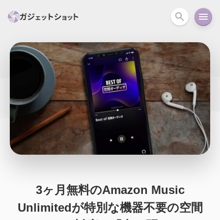
すべて
スマホ
PC関連
カメラ
ウェアラ
セール情報
スマートホーム
アクションカメラ
カメラ
回線
iPhone
iPad
Mac
Android
コラム
ガイド
ニュース
オーディオ
周辺機器
3ヶ月無料のAmazon Music
Unlimitedが特別な機器不要の空間