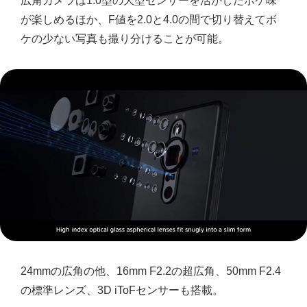
広角カメラは1.0型の大型センサーを活かしたボケ味
が楽しめるほか、F値を2.0と4.0の間で切り替えてボ
ケの少ない写真も撮り分けることが可能。
24mmの広角の他、16mm F2.2の超広角、50mm F2.4
の標準レンズ、3D iToFセンサーも搭載。