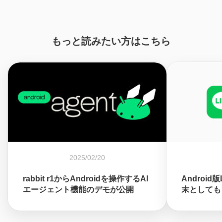
もっと読みたい方はこちら
2025/02/20
rabbit r1からAndroidを操作するAI
Android
エージェント機能のデモが公開
末としても