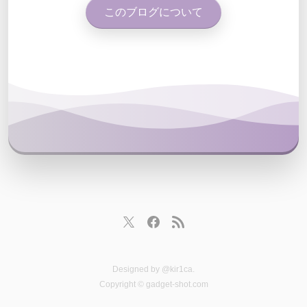
このブログについて
Designed by
@kir1ca
.
Copyright © gadget-shot.com