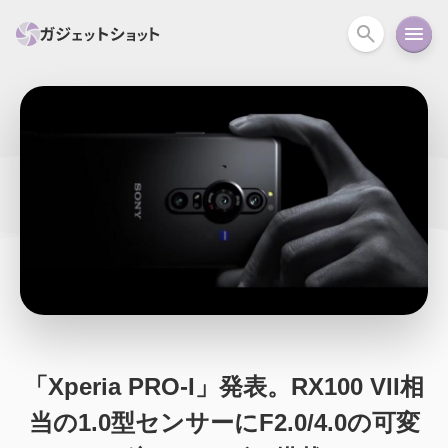
すべて
スマホ
PC関連
カメラ
ウェアラ
セール情報
スマートホーム
アクションカメラ
カメラ
回線
iPhone
iPad
Mac
Android
コラム
ガイド
ニュース
オーディオ
周辺機器
「Xperia PRO-I」発表。RX100 VII相
当の1.0型センサーにF2.0/4.0の可変