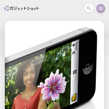
すべて
スマホ
PC関連
カメラ
ウェアラ
セール情報
スマートホーム
アクションカメラ
カメラ
回線
iPhone
iPad
Mac
Android
コラム
ガイド
ニュース
オーディオ
周辺機器