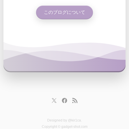
このブログについて
Designed by
@kir1ca
.
Copyright © gadget-shot.com