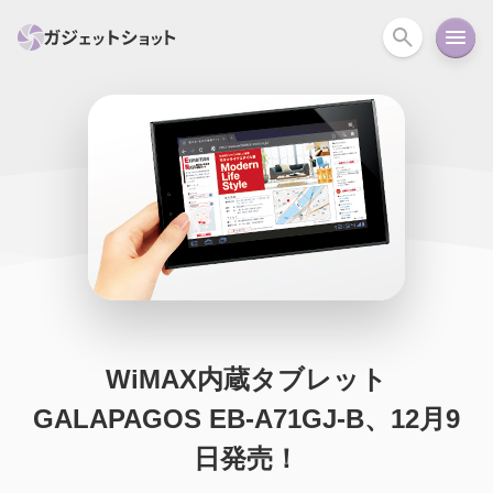
すべて
スマホ
PC関連
カメラ
ウェアラ
セール情報
スマートホーム
アクションカメラ
カメラ
回線
iPhone
iPad
Mac
Android
コラム
ガイド
ニュース
オーディオ
周辺機器
WiMAX内蔵タブレット
GALAPAGOS EB-A71GJ-B、12月9
日発売！