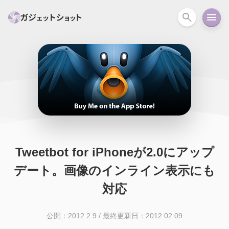
すべて
スマホ
PC関連
カメラ
ウェアラ
セール情報
スマートホーム
アクションカメラ
カメラ
回線
iPhone
iPad
Mac
Android
コラム
Tweetbot for iPhoneが2.0にアップ
ガイド
ニュース
オーディオ
周辺機器
デート。画像のインライン表示にも
対応
公開：2012.2.9
/
最終更新日：2012.02.09