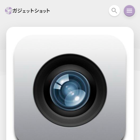
すべて
スマホ
PC関連
カメラ
ウェアラ
セール情報
スマートホーム
アクションカメラ
カメラ
回線
iPhone
iPad
Mac
Android
コラム
ガイド
ニュース
オーディオ
周辺機器