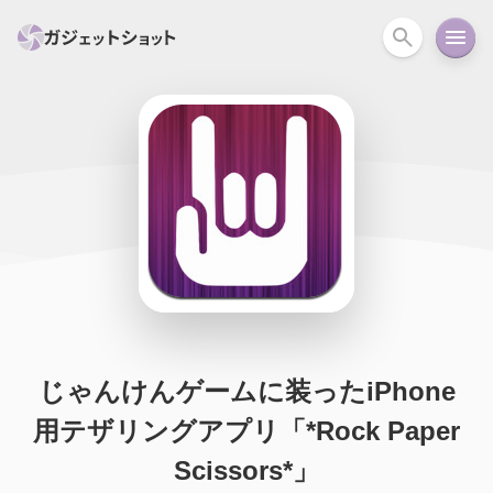
すべて
スマホ
PC関連
カメラ
ウェアラ
セール情報
スマートホーム
アクションカメラ
カメラ
回線
iPhone
iPad
Mac
Android
コラム
ガイド
ニュース
オーディオ
周辺機器
じゃんけんゲームに装ったiPhone
用テザリングアプリ「*Rock Paper
Scissors*」