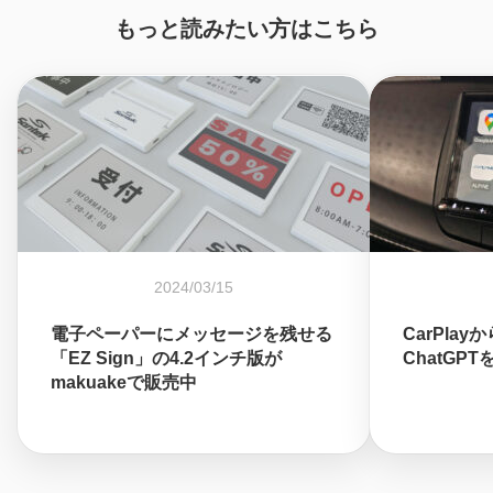
もっと読みたい方はこちら
2024/03/15
電子ペーパーにメッセージを残せる
CarPlay
「EZ Sign」の4.2インチ版が
ChatGP
makuakeで販売中