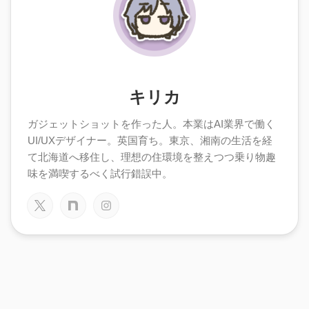
キリカ
ガジェットショットを作った人。本業はAI業界で働く
UI/UXデザイナー。英国育ち。東京、湘南の生活を経
て北海道へ移住し、理想の住環境を整えつつ乗り物趣
味を満喫するべく試行錯誤中。