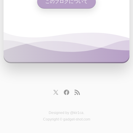
このブログについて
Designed by
@kir1ca
.
Copyright © gadget-shot.com