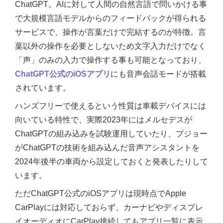
ChatGPT。AIに対して人間の自然言語で問いかける事
で大規模言語モデルからのフィードバックが得られる
サービスで、操作が言葉だけで完結するのが特徴。言
葉以外の操作を必要としないため文字入力だけでなく
「声」のみの入力で操作する事も可能となっており、
ChatGPT公式のiOSアプリ
にも音声会話モードが搭載
されています。
ハンズフリーで使えるという性質は車載デバイスには
向いている特性で、実際2023年にはメルセデスが
ChatGPTの組み込みを試験運用していたり、プジョー
がChatGPTの技術を組み込んだ音声アシスタントを
2024年後半の車両から設定しておくと発表したりして
います。
ただChatGPT公式のiOSアプリは現時点でApple
CarPlayには対応しておらず、カーナビやディスプレ
イオーディオにCarPlay接続してもアプリ一覧に表示