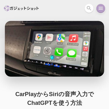
すべて
スマホ
PC関連
カメラ
ウェアラ
セール情報
スマートホーム
アクションカメラ
カメラ
回線
iPhone
iPad
Mac
Android
コラム
ガイド
ニュース
オーディオ
周辺機器
CarPlayからSiriの音声入力で
ChatGPTを使う方法