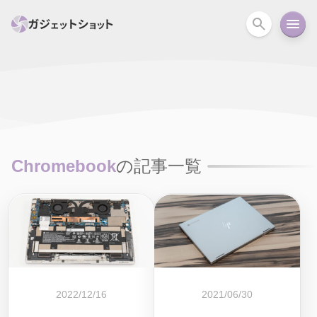
すべて
スマホ
PC関連
カメラ
ウェアラ
セール情報
スマートホーム
アクションカメラ
カメラ
Chromebook
の記事一覧
回線
iPhone
iPad
Mac
Android
コラム
ガイド
ニュース
オーディオ
周辺機器
2022/12/16
2021/06/30