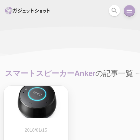
すべて
スマホ
PC関連
カメラ
ウェアラ
セール情報
スマートホーム
アクションカメラ
カメラ
スマートスピーカーAnker
の記事一覧
回線
iPhone
iPad
Mac
Android
コラム
ガイド
ニュース
オーディオ
周辺機器
2018/01/15