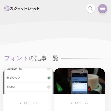
すべて
スマホ
PC関連
カメラ
ウェアラ
セール情報
スマートホーム
アクションカメラ
カメラ
フォント
の記事一覧
回線
iPhone
iPad
Mac
Android
コラム
ガイド
ニュース
オーディオ
周辺機器
2014/09/07
2014/08/22