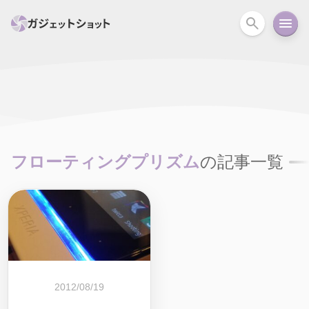
すべて
スマホ
PC関連
カメラ
ウェアラ
セール情報
スマートホーム
アクションカメラ
カメラ
フローティングプリズム
の記事一覧
回線
iPhone
iPad
Mac
Android
コラム
ガイド
ニュース
オーディオ
周辺機器
2012/08/19