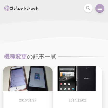
すべて
スマホ
PC関連
カメラ
ウェアラ
セール情報
スマートホーム
アクションカメラ
カメラ
機種変更
の記事一覧
回線
iPhone
iPad
Mac
Android
コラム
ガイド
ニュース
オーディオ
周辺機器
2016/01/27
2014/12/02