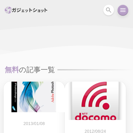
すべて
スマホ
PC関連
カメラ
ウェアラ
セール情報
スマートホーム
アクションカメラ
カメラ
無料
の記事一覧
回線
iPhone
iPad
Mac
Android
コラム
ガイド
ニュース
オーディオ
周辺機器
2013/01/08
2012/08/24