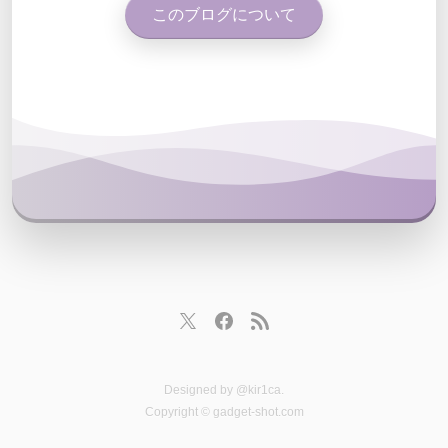
このブログについて
Designed by
@kir1ca
.
Copyright © gadget-shot.com