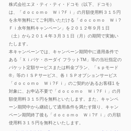
株式会社エヌ・ティ・ティ・ドコモ（以下、ドコモ）
は、「ｄｏｃｏｍｏ Ｗｉ?Ｆｉ」の月額使用料３１５円
を永年無料にてご利用いただける「ｄｏｃｏｍｏ Ｗｉ?
Ｆｉ永年無料キャンペーン」を２０１２年９月１日
（土）から２０１４年３月３１日（月）の期間で実施い
たします。
本キャンペーンでは、キャンペーン期間中に適用条件で
ある「Ｘｉパケ・ホーダイ フラットTM」等の当社指定の
パケット定額サービスまたは料金プラン、「ｓｐモード
®」等のＩＳＰサービス、各ＩＳＰオプションサービス
「ｄｏｃｏｍｏ Ｗｉ?Ｆｉ」のご契約があるお客様1 を
対象に、お申込不要で「ｄｏｃｏｍｏ Ｗｉ?Ｆｉ」の月
額使用料３１５円を無料といたします。また、キャンペ
ーン期間中から継続して適用条件を満たす限り、キャン
ペーン期間終了後も「ｄｏｃｏｍｏ Ｗｉ?Ｆｉ」の月額
使用料３１５円を無料といたします。