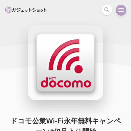
すべて
スマホ
PC関連
カメラ
ウェアラ
セール情報
スマートホーム
アクションカメラ
カメラ
回線
iPhone
iPad
Mac
Android
コラム
ガイド
ニュース
オーディオ
周辺機器
ドコモ公衆Wi-Fi永年無料キャンペ