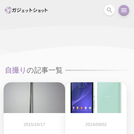
すべて
スマホ
PC関連
カメラ
ウェアラ
セール情報
スマートホーム
アクションカメラ
カメラ
自撮り
の記事一覧
回線
iPhone
iPad
Mac
Android
コラム
ガイド
ニュース
オーディオ
周辺機器
2015/10/17
2014/09/02