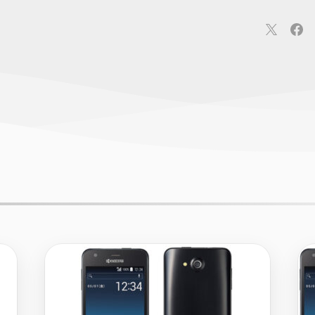
連
カメラ
ウェアラブル
スマートホーム
車・バイク
オ
ションカメラ
カメラ
回線
iPhone
iPad
Mac
Andr