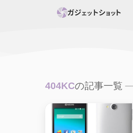
すべて
スマホ
PC関
セール情報
スマートホーム
アク
ニュース
オーディオ
周辺機器
404KC
の記事一覧