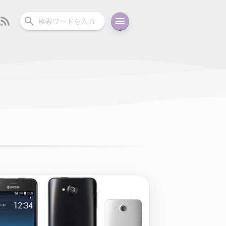
ーディオ
充電関連
その他
oid
コラム
ガイド