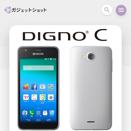
すべて
スマホ
PC関連
カメラ
ウェアラ
セール情報
スマートホーム
アクションカメラ
カメラ
回線
iPhone
iPad
Mac
Android
コラム
ガイド
ニュース
オーディオ
周辺機器