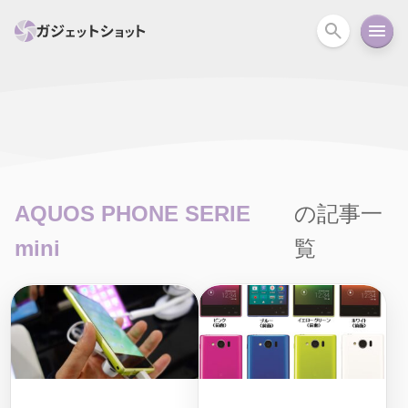
すべて
スマホ
PC関連
カメラ
ウェアラ
セール情報
スマートホーム
アクションカメラ
カメラ
AQUOS PHONE SERIE
の記事一
回線
iPhone
iPad
Mac
Android
コラム
mini
覧
ガイド
ニュース
オーディオ
周辺機器