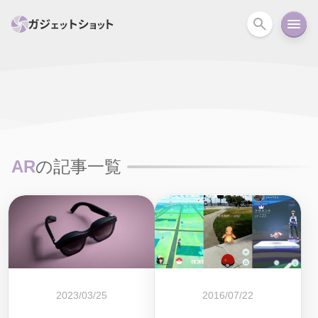
すべて
スマホ
PC関連
カメラ
ウェアラ
セール情報
スマートホーム
アクションカメラ
カメラ
AR
の記事一覧
回線
iPhone
iPad
Mac
Android
コラム
ガイド
ニュース
オーディオ
周辺機器
2023/03/25
2016/07/22