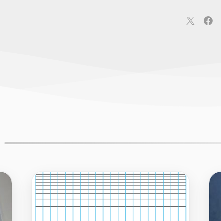
連
カメラ
ウェアラブル
スマートホーム
車・バイク
オ
ションカメラ
カメラ
回線
iPhone
iPad
Mac
Andr
覧