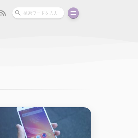
ーディオ
充電関連
その他
oid
コラム
ガイド