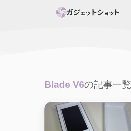
すべて
スマホ
PC関
セール情報
スマートホーム
アク
ニュース
オーディオ
周辺機器
Blade V6
の記事一