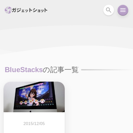
すべて
スマホ
PC関連
カメラ
ウェアラ
セール情報
スマートホーム
アクションカメラ
カメラ
BlueStacks
の記事一覧
回線
iPhone
iPad
Mac
Android
コラム
ガイド
ニュース
オーディオ
周辺機器
2015/12/05