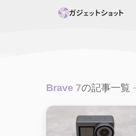
すべて
スマホ
PC関
セール情報
スマートホーム
アク
ニュース
オーディオ
周辺機器
Brave 7
の記事一覧