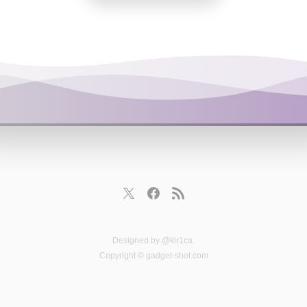
Designed by
@kir1ca
.
Copyright © gadget-shot.com