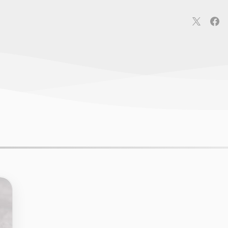
連
カメラ
ウェアラブル
スマートホーム
車・バイク
オ
ションカメラ
カメラ
回線
iPhone
iPad
Mac
Andr