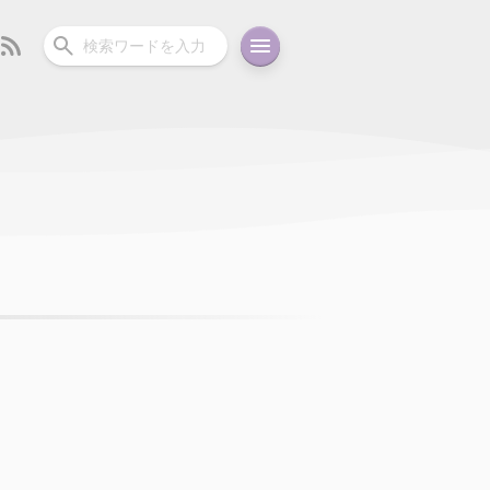
ーディオ
充電関連
その他
oid
コラム
ガイド