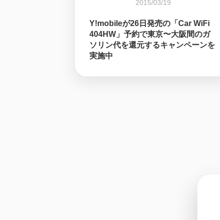
2015/03/19
Y!mobileが26日発売の「Car WiFi
404HW」予約で東京〜大阪間のガ
ソリン代を還元するキャンペーンを
実施中