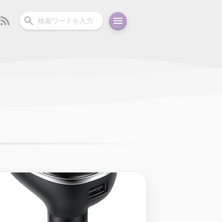
ーディオ
充電関連
その他
oid
コラム
ガイド