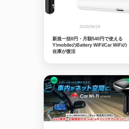
2016/06/18
新規一括0円・月額540円で使える
Y!mobileのBattery WiFi/Car WiFiの
在庫が復活