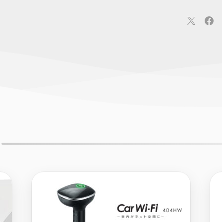
連
カメラ
ウェアラブル
スマートホーム
車・バイク
オ
ションカメラ
カメラ
回線
iPhone
iPad
Mac
Andr