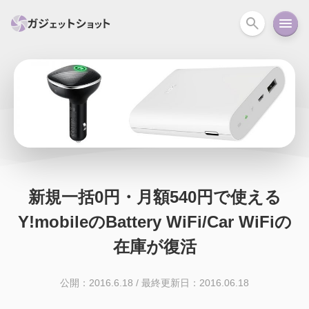
すべて
スマホ
PC関連
カメラ
ウェアラ
セール情報
スマートホーム
アクションカメラ
カメラ
回線
iPhone
iPad
Mac
Android
コラム
新規一括0円・月額540円で使える
ガイド
ニュース
オーディオ
周辺機器
Y!mobileのBattery WiFi/Car WiFiの
在庫が復活
公開：2016.6.18
/
最終更新日：2016.06.18