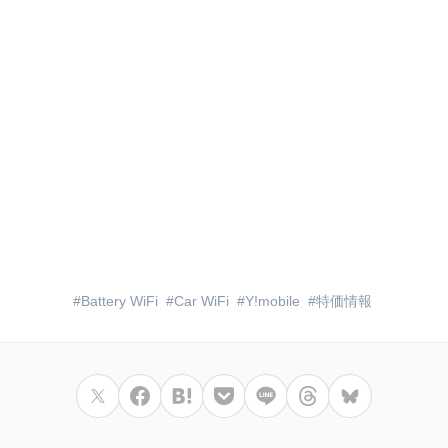
Battery WiFi
Car WiFi
Y!mobile
特価情報