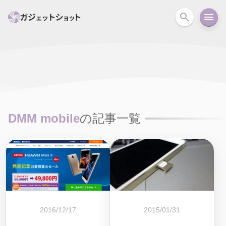
すべて
スマホ
PC関連
カメラ
ウェアラ
セール情報
スマートホーム
アクションカメラ
カメラ
DMM mobile
の記事一覧
回線
iPhone
iPad
Mac
Android
コラム
ガイド
ニュース
オーディオ
周辺機器
2016/12/17
2015/01/31