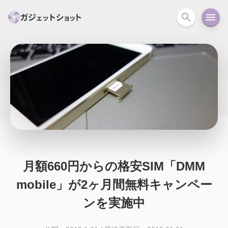
すべて
スマホ
PC関連
カメラ
ウェアラ
セール情報
スマートホーム
アクションカメラ
カメラ
回線
iPhone
iPad
Mac
Android
コラム
ガイド
ニュース
オーディオ
周辺機器
月額660円からの格安SIM「DMM
mobile」が2ヶ月間無料キャンペー
ンを実施中