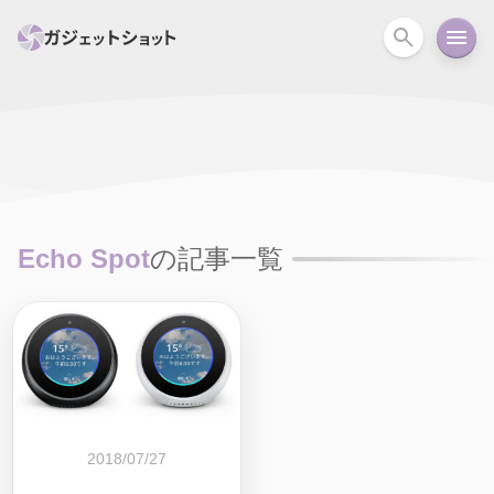
すべて
スマホ
PC関連
カメラ
ウェアラ
セール情報
スマートホーム
アクションカメラ
カメラ
Echo Spot
の記事一覧
回線
iPhone
iPad
Mac
Android
コラム
ガイド
ニュース
オーディオ
周辺機器
2018/07/27