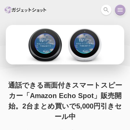
すべて
スマホ
PC関連
カメラ
ウェアラ
セール情報
スマートホーム
アクションカメラ
カメラ
回線
iPhone
iPad
Mac
Android
コラム
通話できる画面付きスマートスピー
ガイド
ニュース
オーディオ
周辺機器
カー「Amazon Echo Spot」販売開
始。2台まとめ買いで5,000円引きセ
ール中